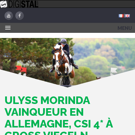
MENU
ULYSS MORINDA
VAINQUEUR EN
ALLEMAGNE, CSI 4* À