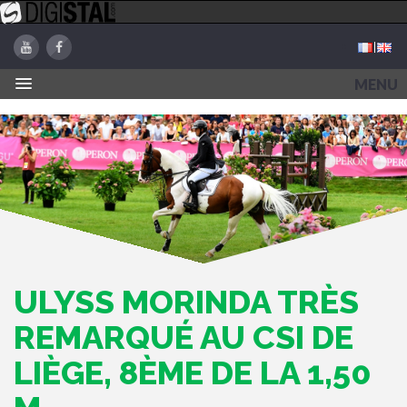
MENU
ULYSS MORINDA TRÈS
REMARQUÉ AU CSI DE
LIÈGE, 8ÈME DE LA 1,50