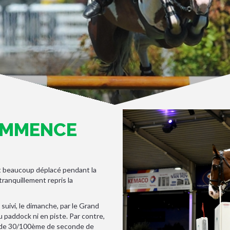
OMMENCE
it beaucoup déplacé pendant la
 tranquillement repris la
suivi, le dimanche, par le Grand
au paddock ni en piste. Par contre,
use de 30/100ème de seconde de