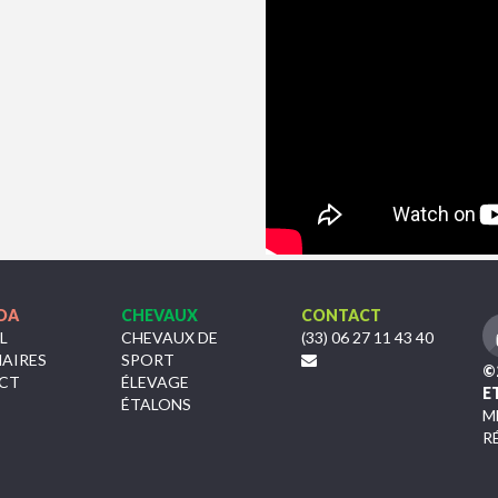
DA
CHEVAUX
CONTACT
L
CHEVAUX DE
(33) 06 27 11 43 40
AIRES
SPORT
©
CT
ÉLEVAGE
E
ÉTALONS
M
R