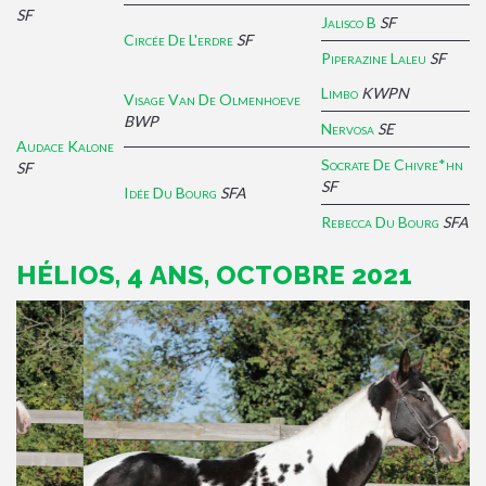
SF
Jalisco B
SF
Circée De L'erdre
SF
Piperazine Laleu
SF
Limbo
KWPN
Visage Van De Olmenhoeve
BWP
Nervosa
SE
Audace Kalone
Socrate De Chivre*hn
SF
SF
Idée Du Bourg
SFA
Rebecca Du Bourg
SFA
HÉLIOS, 4 ANS, OCTOBRE 2021