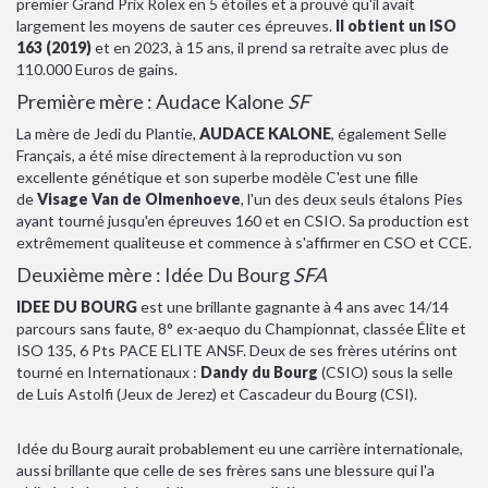
premier Grand Prix Rolex en 5 étoiles et a prouvé qu'il avait
largement les moyens de sauter ces épreuves.
Il obtient un ISO
163 (2019)
et en 2023, à 15 ans, il prend sa retraite avec plus de
110.000 Euros de gains.
Première mère :
Audace Kalone
SF
La mère de Jedi du Plantie,
AUDACE KALONE
, également Selle
Français, a été mise directement à la reproduction vu son
excellente génétique et son superbe modèle C'est une fille
de
Visage Van de Olmenhoeve
, l'un des deux seuls étalons Pies
ayant tourné jusqu'en épreuves 160 et en CSIO. Sa production est
extrêmement qualiteuse et commence à s'affirmer en CSO et CCE.
Deuxième mère :
Idée Du Bourg
SFA
IDEE DU BOURG
est une brillante gagnante à 4 ans avec 14/14
parcours sans faute, 8° ex-aequo du Championnat, classée Élite et
ISO 135, 6 Pts PACE ELITE ANSF. Deux de ses frères utérins ont
tourné en Internationaux :
Dandy du Bourg
(CSIO) sous la selle
de Luis Astolfi (Jeux de Jerez) et Cascadeur du Bourg (CSI).
Idée du Bourg aurait probablement eu une carrière internationale,
aussi brillante que celle de ses frères sans une blessure qui l'a