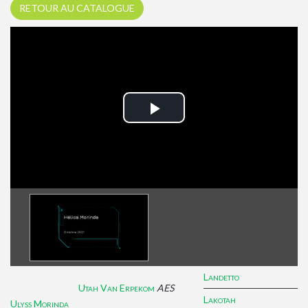
RETOUR AU CATALOGUE
Play
Video
Landetto
Utah Van Erpekom
AES
Lakotah
Ulyss Morinda