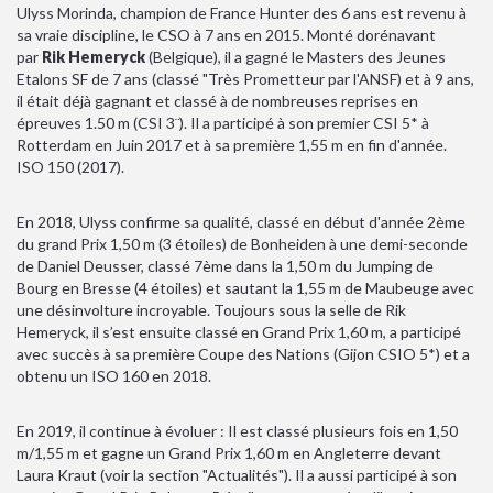
Ulyss Morinda, champion de France Hunter des 6 ans est revenu à
sa vraie discipline, le CSO à 7 ans en 2015. Monté dorénavant
par
Rik Hemeryck
(Belgique), il a gagné le Masters des Jeunes
Etalons SF de 7 ans (classé "Très Prometteur par l'ANSF) et à 9 ans,
il était déjà gagnant et classé à de nombreuses reprises en
épreuves 1.50 m (CSI 3¨). Il a participé à son premier CSI 5* à
Rotterdam en Juin 2017 et à sa première 1,55 m en fin d'année.
ISO 150 (2017).
En 2018, Ulyss confirme sa qualité, classé en début d'année 2ème
du grand Prix 1,50 m (3 étoiles) de Bonheiden à une demi-seconde
de Daniel Deusser, classé 7ème dans la 1,50 m du Jumping de
Bourg en Bresse (4 étoiles) et sautant la 1,55 m de Maubeuge avec
une désinvolture incroyable. Toujours sous la selle de Rik
Hemeryck, il s’est ensuite classé en Grand Prix 1,60 m, a participé
avec succès à sa première Coupe des Nations (Gijon CSIO 5*) et a
obtenu un ISO 160 en 2018.
En 2019, il continue à évoluer : Il est classé plusieurs fois en 1,50
m/1,55 m et gagne un Grand Prix 1,60 m en Angleterre devant
Laura Kraut (voir la section "Actualités"). Il a aussi participé à son