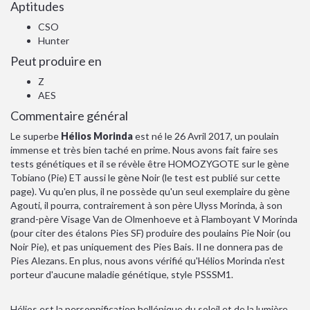
Aptitudes
CSO
Hunter
Peut produire en
Z
AES
Commentaire général
Le superbe
Hélios Morinda
est né le 26 Avril 2017, un poulain
immense et très bien taché en prime. Nous avons fait faire ses
tests génétiques et il se révèle être HOMOZYGOTE sur le gène
Tobiano (Pie) ET aussi le gène Noir (le test est publié sur cette
page). Vu qu'en plus, il ne possède qu'un seul exemplaire du gène
Agouti, il pourra, contrairement à son père Ulyss Morinda, à son
grand-père Visage Van de Olmenhoeve et à Flamboyant V Morinda
(pour citer des étalons Pies SF) produire des poulains Pie Noir (ou
Noir Pie), et pas uniquement des Pies Bais. Il ne donnera pas de
Pies Alezans. En plus, nous avons vérifié qu'Hélios Morinda n'est
porteur d'aucune maladie génétique, style PSSSM1.
Hélios est la personnification hellénique du soleil et de la lumière.