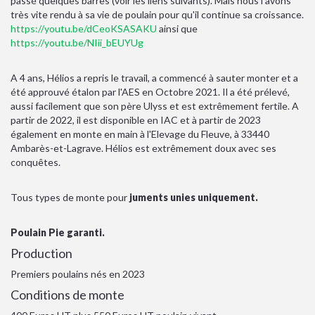
passé quelques barres (voir les liens suivants). Mais nous l'avons
très vite rendu à sa vie de poulain pour qu'il continue sa croissance.
https://youtu.be/dCeoKSASAKU
ainsi que
https://youtu.be/NIii_bEUYUg
A 4 ans, Hélios a repris le travail, a commencé à sauter monter et a
été approuvé étalon par l'AES en Octobre 2021. Il a été prélevé,
aussi facilement que son père Ulyss et est extrêmement fertile. A
partir de 2022, il est disponible en IAC et à partir de 2023
également en monte en main à l'Elevage du Fleuve, à 33440
Ambarès-et-Lagrave. Hélios est extrêmement doux avec ses
conquêtes.
Tous types de monte pour
juments unies uniquement.
Poulain Pie garanti.
Production
Premiers poulains nés en 2023
Conditions de monte