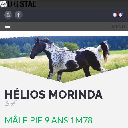
MENU
HÉLIOS MORINDA
SF
MÂLE
PIE
9 ANS
1M78