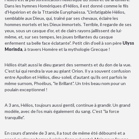
Dans les hymnes Homériques d'Hélios, il est donné comme le fils
d'Hypérion et de la Tttanide Euryphaëssa. "L'infatigable Hèlios,
semblable aux Dieux, qui, traîné par ses chevaux, éclaire les
hommes mortels et les Dieux immortels. Terrible, il regarde de ses
yeux, sous un casque d'or, et de clairs rayons jaillissent de lui-
même, et, sur ses tempes, les joues brillantes du casque
enferment sa belle face éclatante". Petit clin d'oeil à son père
Ulyss
Morinda
, à travers Homère et la mythologie Grecque !
Hélios était aussi le dieu garant des serments et du don de la vue.
C'est lui qui rendra la vue au géant Orion. Il y a souvent confusion
entre Apollon et Hélios, dieu-soleil, d'autant qu'ils ont parfois le
même surnom, Phoébus, "le Brillant". Un très beau nom pour un
poulain exceptionnel !
A 3 ans, Hélios, toujours aussi gentil, continue à grandir. Un grand
modèle, avec de l'os mais également du sang. C'est "la force
tranquille".
En cours d'année de 3 ans, il a tout de même été débourré et a