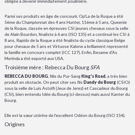
obligée à devenir immédiatement poulinière.
Parmi ses produits en âge de concourir, Op'La de la Roque a été
5ème du Championnat des 4 ans Hunter, 11ème à 5 ans, Queenie
de la Roque, classée en épreuves CSI jeunes chevaux sous la selle
de Alain Bourdon, finaliste à 6 ans (ISO 135) et a continué les CSI à
8 ans, Rapido de la Roque a été finaliste du cycle classique Belge
pour chevaux de 5 ans et Virtuose Kalone a brillament representé
la famille en concours complet (ICC 127). Enfin, Besame d'As
Morinda a été exporté aux USA.
Troisième mère :
Rebecca Du Bourg
SFA
REBECCA DU BOURG
, fille du Pur-Sang
King's Road
, a très bien
produit en obstacle. On peut citer ses fils
Dandy du Bourg
(CSIO)
sous la selle de Luis Astolfi (Jeux de Jerez) et Cascadeur du Bourg
(CSI), bien entendu Idée du Bourg (ci-dessus) mais aussi Kanter du
Bourg.
Elle est la sœur utérine de l'excellent Odéon du Bourg (ISO 154).
Origines