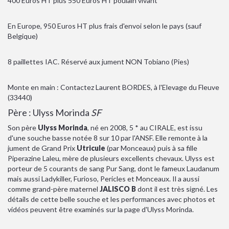
400 Euros HT plus 550 Euros HT poulain vivant
En Europe, 950 Euros HT plus frais d'envoi selon le pays (sauf
Belgique)
8 paillettes IAC. Réservé aux jument NON Tobiano (Pies)
Monte en main : Contactez Laurent BORDES, à l'Elevage du Fleuve
(33440)
Père :
Ulyss Morinda
SF
Son père
Ulyss Morinda
, né en 2008, 5 * au CIRALE, est issu
d'une souche basse notée 8 sur 10 par l'ANSF. Elle remonte à la
jument de Grand Prix
Utricule
(par Monceaux) puis à sa fille
Piperazine Laleu, mère de plusieurs excellents chevaux. Ulyss est
porteur de 5 courants de sang Pur Sang, dont le fameux Laudanum
mais aussi Ladykiller, Furioso, Pericles et Monceaux. Il a aussi
comme grand-père maternel
JALISCO B
dont il est très signé. Les
détails de cette belle souche et les performances avec photos et
vidéos peuvent être examinés sur la page d'Ulyss Morinda.